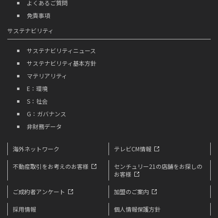
よくあるご質問
免責事項
サステナビリティ
サステナビリティニュース
サステナビリティ基本方針
マテリアリティ
E：環境
S：社会
G：ガバナンス
非財務データ
海外ネットワーク
テレビCM情報
不動産取引をお考えのお客様
センチュリー21の店舗を
お探しの
お客様
ご成約者アンケート
加盟のご案内
採用情報
個人情報保護方針