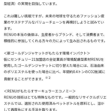
型経済）の実現を目指しています。
これは難しい挑戦ですが、未来の地球を守るためファッション産
業のサステナブルなバリューチェーンを再検討しようと試みてい
ます。
RENUの本当の価値は、生産者からブランド、そして消費者まで、
積極的に参加してくれる方々の力によって生み出されるものです。
＜新ゴールデンジャケットがもたらす環境インパクト＞
仮にセンチュリー21加盟店の全従業員が環境配慮型素材RENUを
使用したゴールデンジャケットに切り替えた場合には、石油由来
のポリエステルを使った場合に比べ、年間約0.4トンのCO2削減に
※２
貢献することができます。
＜RENUがもたらすサーキュラーエコノミー＞
RENUの技術はとても特殊なものです。一般的なリサイクルポリエ
ステルでは、選別された使用済みペットボトルを原料とし、溶か
して再度糸にする手法を取ります。