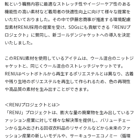
転という職務内容に最適なストレッチ性やイージーケア性のある
機能性の高い素材など着用者の快適性向上に向けて様々な提案を
いただいておりました。その中で伊藤忠商事が推進する環境配慮
型素材RENU採用の提案を受け、SDGsにも貢献できる「RENUプ
ロジェクト」に賛同し、新ゴールデンジャケットへの導入を決定
いたしました。
このRENU素材を使用しているアイテムは、ウール混合のニットジ
ャケットと、同じくウール混合のストレッチジャケットです。
RENUはペットボトルから再生するポリエステルとは異なり、古着
や残り生地のポリエステルを再生して作られるため、色の再現性
や高品質の素材を生み出すことができます。
＜RENUプロジェクトとは＞
「RENU」プロジェクトは、膨大な量の廃棄物を生み出しているフ
ァッション産業に対して様々な解決策を提供し、バリューチェー
ンから生み出される回収衣料品のリサイクルなどから未来のファ
ッション産業の新しいモデルや、サーキュラーエコノミー（循環